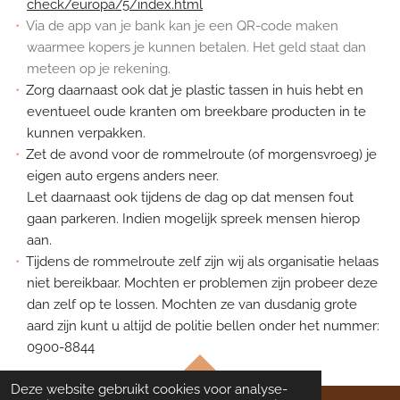
check/europa/5/index.html
Via de app van je bank kan je een QR-code maken
waarmee kopers je kunnen betalen. Het geld staat dan
meteen op je rekening.
Zorg daarnaast ook dat je plastic tassen in huis hebt en
eventueel oude kranten om breekbare producten in te
kunnen verpakken.
Zet de avond voor de rommelroute (of morgensvroeg) je
eigen auto ergens anders neer.
Let daarnaast ook tijdens de dag op dat mensen fout
gaan parkeren. Indien mogelijk spreek mensen hierop
aan.
Tijdens de rommelroute zelf zijn wij als organisatie helaas
niet bereikbaar. Mochten er problemen zijn probeer deze
dan zelf op te lossen. Mochten ze van dusdanig grote
aard zijn kunt u altijd de politie bellen onder het nummer:
0900-8844
TOP
Deze website gebruikt cookies voor analyse-