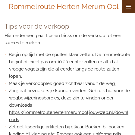
Rommelroute Herten Merum Ool
Ga
direct
naar
Tips voor de verkoop
de
hoofdinhoud
Hieronder een paar tips en tricks om de verkoop tot een
succes te maken.
Begin op tijd met de spullen klaar zetten. De rommelroute
begint officieel pas om 10:00 echter zullen er altijd al
vroege vogels zijn die al eerder langs de route zullen
lopen.
Maak je verkoopplek goed zichtbaar vanuit de weg,
Zorg dat bezoekers je kunnen vinden. Gebruik hiervoor de
wegbewijzeringsbordjes, deze zijn te vinden onder
downloads
https://rommelroutehertenmerumool.jouwweb.nl/downl
oads
Zet gelijksoortige artikelen bij elkaar. Boeken bij boeken,
kleding bij kleding etc. Probeer ook een uniforme prijs