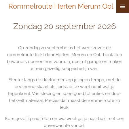
Rommelroute Herten Merum Ool
Ga
direct
naar
Zondag 20 september 2026
de
hoofdinhoud
Op zondag 20 september is het weer zover: de
rommelroute trekt door Herten, Merum en Ool. Tientallen
bewoners openen hun voortuin, oprit of garage en maken
er een gezellig koopjesfestijn van.
Slenter langs de deelnemers op je eigen tempo, met de
deelnemerskaart als leidraad. Je weet nooit wat je
tegenkomt. Van kleding en speelgoed tot antiek en doe-
het-zelfmateriaal. Precies dat maakt de rommelroute zo
leuk.
Kom gezellig snuffelen en wie weet ga je naar huis met een
onverwachte vondst.